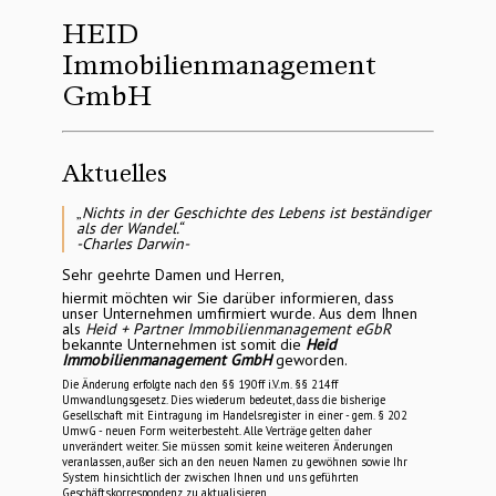
HEID
Immobilienmanagement
GmbH
Aktuelles
„
Nichts in der Geschichte des Lebens ist beständiger 
als der Wandel.“

-Charles Darwin-
Sehr geehrte Damen und Herren,
hiermit möchten wir Sie darüber informieren, dass 
unser Unternehmen umfirmiert wurde. Aus dem Ihnen 
als 
Heid + Partner Immobilienmanagement eGbR 
bekannte Unternehmen ist somit die 
Heid 
Immobilienmanagement GmbH 
geworden.
Die Änderung erfolgte nach den §§ 190ff i.V.m. §§ 214ff 
Umwandlungsgesetz. Dies wiederum bedeutet, dass die bisherige 
Gesellschaft mit Eintragung im Handelsregister in einer - gem. § 202 
UmwG - neuen Form weiterbesteht. Alle Verträge gelten daher 
unverändert weiter. Sie müssen somit keine weiteren Änderungen 
veranlassen, außer sich an den neuen Namen zu gewöhnen sowie Ihr 
System hinsichtlich der zwischen Ihnen und uns geführten 
Geschäftskorrespondenz zu aktualisieren.