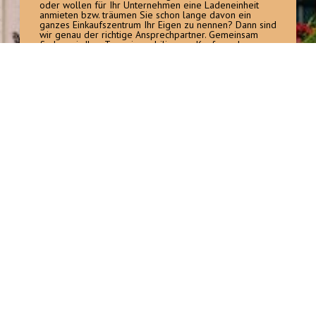
oder wollen für Ihr Unternehmen eine Ladeneinheit 
anmieten bzw. träumen Sie schon lange davon ein 
ganzes Einkaufszentrum Ihr Eigen zu nennen? Dann sind 
wir genau der richtige Ansprechpartner. Gemeinsam 
finden wir Ihre Traumimmobilie zum Kaufen oder 
Mieten.
Mehr erfahren
UNSER UNTERNEHMEN
Seit 30 Jahren können Sie sich auf uns
verlassen.
Mit 30 Jahren Berufserfahrung, aktuell 20 Mitarbeitern und einem 
stetig wachsenden Team stehen wir zuverlässig an Ihrer Seite. 
Unter der Leitung der Geschäftsführung, Herrn Tobias und Herrn 
Thomas Heid, steht ein 5-köpfiges Büroteam sowie ein 15-
köpfiges Handwerker- und Hausmeisterteam für alle Belange 
der Eigentümer, Mieter sowie Kunden zur Verfügung. Wir 