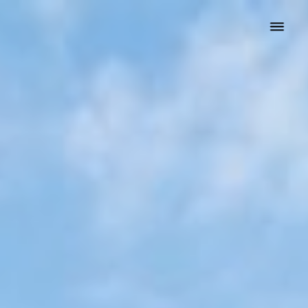
Startseite
Unternehmen
Dienstleistungen
Hausverwaltung
Property management
Handwerker
Hausmeister
Immobilien